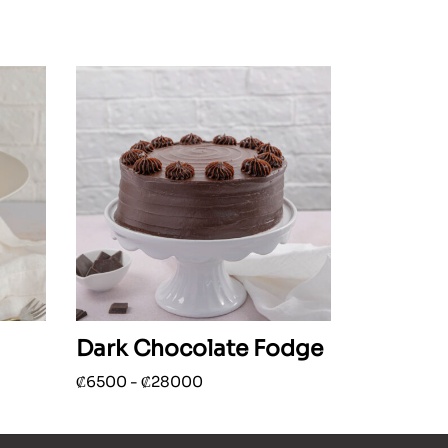
Dark Chocolate Fodge
Rango
₡
6500
-
₡
28000
Este
de
Seleccionar opciones
cto
producto
precios:
tiene