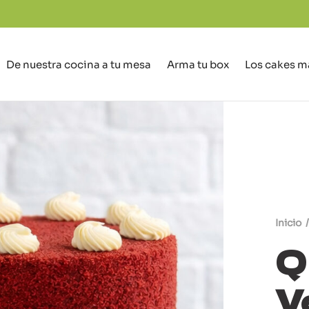
De nuestra cocina a tu mesa
Arma tu box
Los cakes m
Inicio
/
Q
V