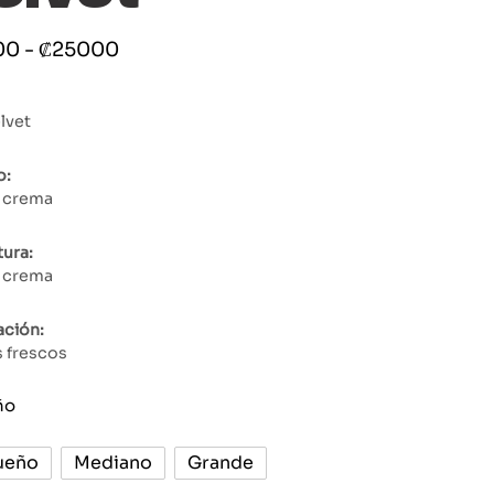
Rango
00
-
₡
25000
de
precios:
lvet
desde
₡11000
o:
hasta
 crema
₡25000
ura:
 crema
ción:
s frescos
ño
ueño
Mediano
Grande