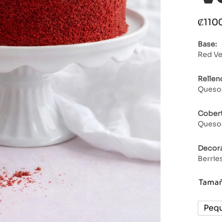
₡
110
Base:
Red Ve
Rellen
Queso
Cobert
Queso
Decora
Berrie
Tama
Peq