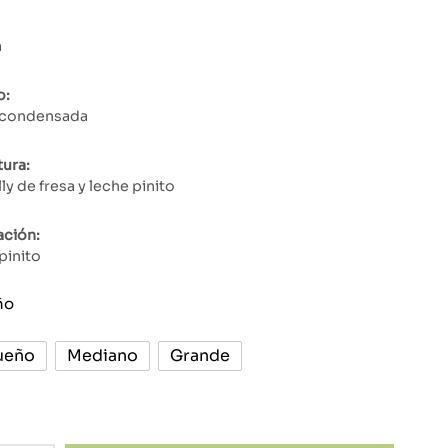
de
precios:
a
desde
₡11000
o:
hasta
 condensada
₡25000
ura:
ly de fresa y leche pinito
ción:
pinito
ño
ueño
Mediano
Grande