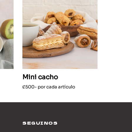
Mini cacho
₡
500
- por cada artículo
Ver opciones
cto
ples
tes.
SEGUINOS