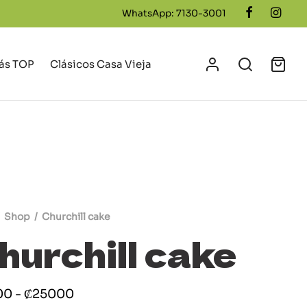
WhatsApp: 7130-3001
ás TOP
Clásicos Casa Vieja
Shop
/
Churchill cake
hurchill cake
Rango
00
-
₡
25000