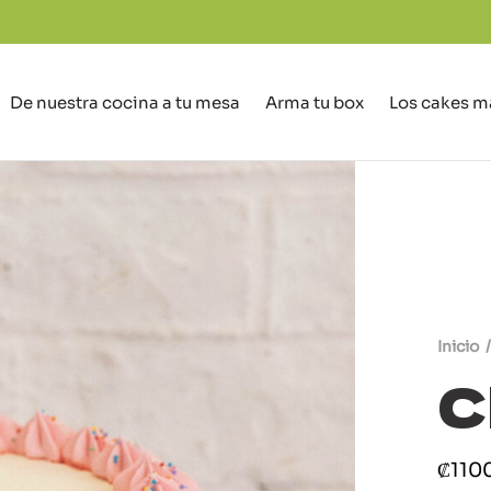
De nuestra cocina a tu mesa
Arma tu box
Los cakes m
Inicio
/
C
₡
110