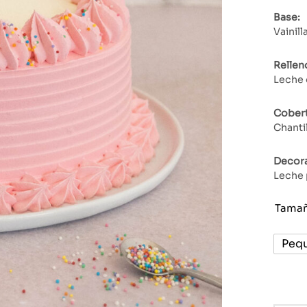
Base:
Vainill
Rellen
Leche
Cobert
Chantil
Decora
Leche 
Tama
Peq