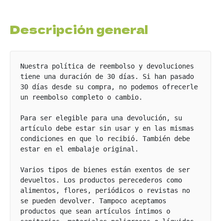
s brioche
uestra cocina a tu mesa
Descripción general
s de Masa Madre
Nuestra política de reembolso y devoluciones 
dería Tradicional Costarricense
tiene una duración de 30 días. Si han pasado 
30 días desde su compra, no podemos ofrecerle 
ldre
un reembolso completo o cambio.

res
Para ser elegible para una devolución, su 
artículo debe estar sin usar y en las mismas 
stería Dulce
condiciones en que lo recibió. También debe 
estar en el embalaje original.

stería Salada
Varios tipos de bienes están exentos de ser 
devueltos. Los productos perecederos como 
alimentos, flores, periódicos o revistas no 
se pueden devolver. Tampoco aceptamos 
productos que sean artículos íntimos o 