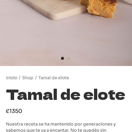
s brioche
uestra cocina a tu mesa
s de Masa Madre
dería Tradicional Costarricense
ldre
res
Inicio
/
Shop
/
Tamal de elote
stería Dulce
Tamal de elote
stería Salada
₡
1350
Nuestra receta se ha mantenido por generaciones y
sabemos que te va a encantar. No te quedés sin