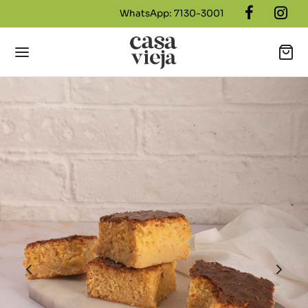
WhatsApp: 7130-3001
Back
NÚ
icos Casa Vieja
cakes más TOP
dillos Salados
dillo Dulces