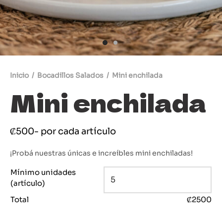
s brioche
uestra cocina a tu mesa
s de Masa Madre
dería Tradicional Costarricense
Inicio
/
Bocadillos Salados
/
Mini enchilada
ldre
Mini enchilada
res
₡
500
- por cada artículo
stería Dulce
stería Salada
¡Probá nuestras únicas e increíbles mini enchiladas!
Mínimo unidades
(artículo)
Total
₡
2500