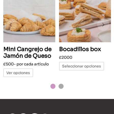
Mini Cangrejo de
Bocadillos box
Jamón de Queso
₡
2000
Este
₡
500
- por cada artículo
Seleccionar opciones
prod
Ver opciones
tiene
múlti
varia
Las
opci
se
pued
elegi