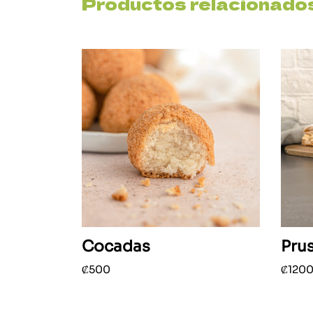
Productos relacionado
Cocadas
Pru
₡
500
₡
120
Añadir al carrito
Añadir