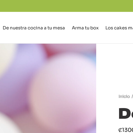
De nuestra cocina a tu mesa
Arma tu box
Los cakes m
Inicio
/
D
₡
130