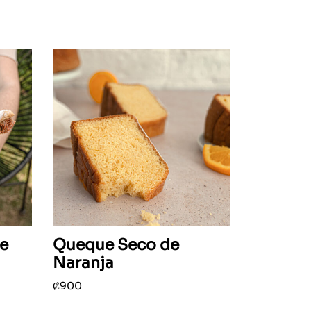
de
Queque Seco de
Naranja
₡
900
Añadir al carrito