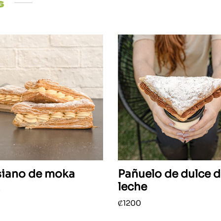
s
siano de moka
Pañuelo de dulce 
leche
0
 al carrito
₡
1200
Añadir al carrito