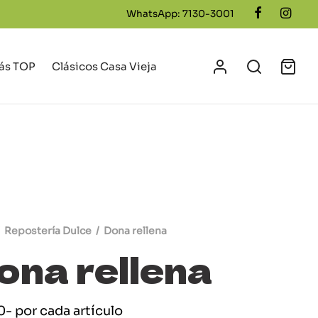
WhatsApp: 7130-3001
ás TOP
Clásicos Casa Vieja
Repostería Dulce
/
Dona rellena
ona rellena
0
- por cada artículo