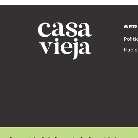
SER
Políti
Habl