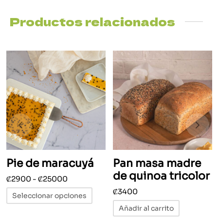
Productos relacionados
Pie de maracuyá
Pan masa madre
de quinoa tricolor
Rango
₡
2900
-
₡
25000
Este
de
₡
3400
Seleccionar opciones
producto
precios:
Añadir al carrito
tiene
desde