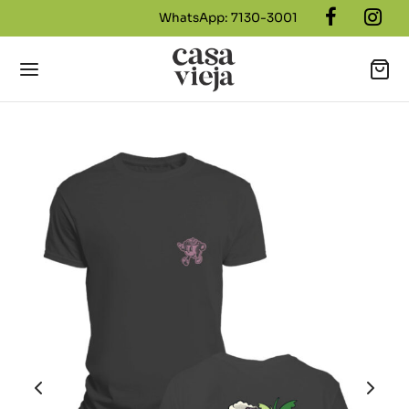
WhatsApp: 7130-3001
Back
NÚ
icos Casa Vieja
cakes más TOP
dillos Salados
dillo Dulces