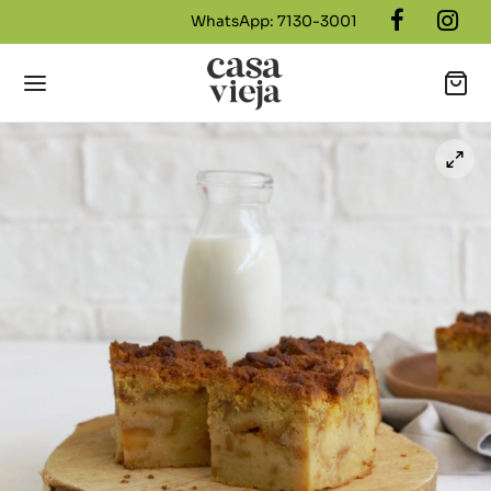
WhatsApp: 7130-3001
Back
NÚ
icos Casa Vieja
cakes más TOP
dillos Salados
dillo Dulces