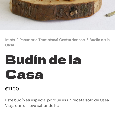
s brioche
uestra cocina a tu mesa
s de Masa Madre
dería Tradicional Costarricense
Inicio
/
Panadería Tradicional Costarricense
/
Budín de la
Casa
ldre
Budín de la
res
Casa
stería Dulce
stería Salada
₡
1100
Este budín es especial porque es un receta solo de Casa
Vieja con un leve sabor de Ron.